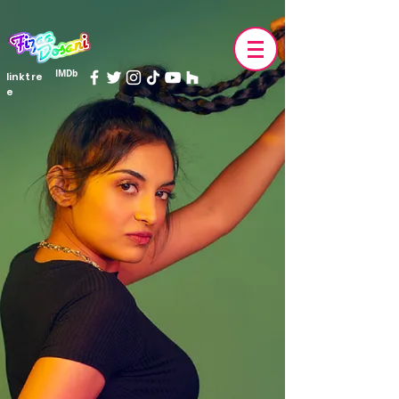
IMDb
linktre
e